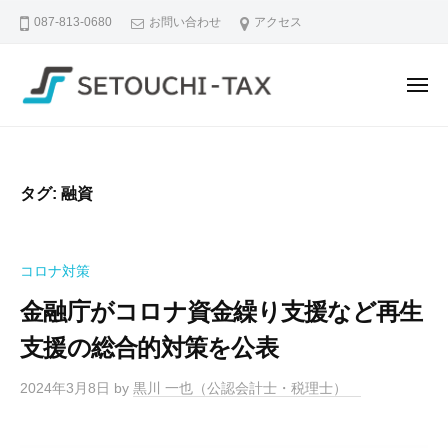
せ
ュ
コ
ー
087-813-0680
お問い合わせ
アクセス
と
ン
う
テ
ち
メ
ン
税
ニ
理
ツ
せ
な
ュ
ー
士
へ
と
ん
法
ス
で
う
人
タグ:
融資
も
キ
ち
｜
相
ッ
税
香
談
プ
理
川
コロナ対策
で
県
士
き
金融庁がコロナ資金繰り支援など再生
高
法
る
松
支援の総合的対策を公表
人
、
市
｜
や
の
2024年3月8日
by
黒川 一也（公認会計士・税理士）
さ
香
税
し
川
理