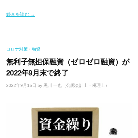
会
起
社
業
続きを読む →
設
・
立
会
支
社
援
設
な
コロナ対策
融資
/
立
ら
無利子無担保融資（ゼロゼロ融資）が
お
な
ま
2022年9月末で終了
ら
か
2022年9月15日
by
黒川 一也（公認会計士・税理士）
せ
く
だ
さ
い
。