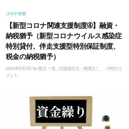
コロナ対策
【新型コロナ関連支援制度➃】融資・
納税猶予（新型コロナウイルス感染症
特別貸付、伴走支援型特別保証制度、
税金の納税猶予）
2021年5月3日
by
黒川 一也（公認会計士・税理士）
/
0件のコ
メント