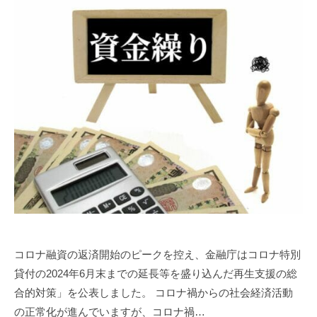
い
士
県
税
｜
高
理
経
松
士
営
市
事
サ
の
務
ポ
税
ー
所
ト
。
理
、
経
士
起
営
｜
業
サ
経
・
ポ
営
会
ー
サ
社
ト
設
ポ
、
コロナ融資の返済開始のピークを控え、金融庁はコロナ特別
立
ー
起
貸付の2024年6月末までの延長等を盛り込んだ再生支援の総
な
ト
業
合的対策」を公表しました。 コロナ禍からの社会経済活動
ら
・
、
の正常化が進んでいますが、コロナ禍…