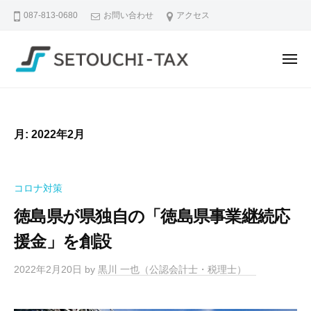
せ
ュ
コ
ー
087-813-0680
お問い合わせ
アクセス
と
ン
う
テ
ち
メ
ン
税
ニ
理
ツ
せ
な
ュ
ー
士
へ
と
ん
法
ス
で
う
人
月:
2022年2月
も
キ
ち
｜
相
ッ
税
香
談
プ
理
川
コロナ対策
で
県
士
き
徳島県が県独自の「徳島県事業継続応
高
法
る
松
援金」を創設
人
、
市
｜
や
の
2022年2月20日
by
黒川 一也（公認会計士・税理士）
さ
香
税
し
川
理