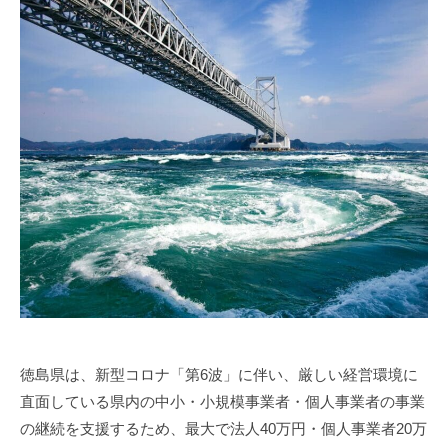
い
士
県
税
｜
高
理
経
松
士
営
市
事
サ
の
務
ポ
税
ー
所
ト
。
理
、
経
士
起
営
｜
業
サ
経
・
ポ
営
会
ー
サ
社
ト
設
ポ
、
立
ー
徳島県は、新型コロナ「第6波」に伴い、厳しい経営環境に
起
な
直面している県内の中小・小規模事業者・個人事業者の事業
ト
業
ら
・
の継続を支援するため、最大で法人40万円・個人事業者20万
、