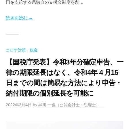
会
円を支給する県独自の支援金制度を創…
起
社
業
設
続きを読む →
・
立
会
支
社
援
設
な
コロナ対策
税金
/
立
ら
お
な
【国税庁発表】令和3年分確定申告、一
ま
ら
律の期限延長はなく、令和4年４月15
か
せ
日までの間は簡易な方法により申告・
く
納付期限の個別延長を可能に
だ
さ
2022年2月4日
by
黒川 一也（公認会計士・税理士）
い
。