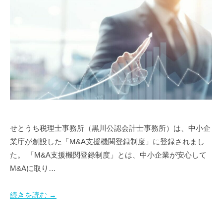
い
士
県
税
｜
高
理
経
松
士
営
市
事
サ
の
務
ポ
税
ー
所
ト
。
理
、
経
士
起
営
｜
業
サ
せとうち税理士事務所（黒川公認会計士事務所）は、中小企
経
・
ポ
業庁が創設した「M&A支援機関登録制度」に登録されまし
営
会
ー
た。 「M&A支援機関登録制度」とは、中小企業が安心して
サ
社
ト
M&Aに取り…
設
ポ
、
立
ー
起
な
続きを読む →
ト
業
ら
・
、