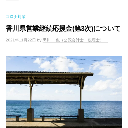
会
起
社
業
設
コロナ対策
・
立
香川県営業継続応援金(第3次)について
会
支
社
援
2021年11月22日
by
黒川 一也（公認会計士・税理士）
設
な
立
ら
お
な
ま
ら
か
せ
く
だ
さ
い
。