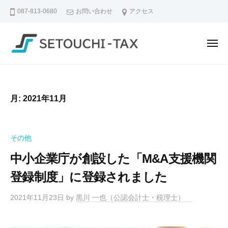
せ
ュ
コ
ー
087-813-0680
お問い合わせ
アクセス
と
ン
う
テ
ち
メ
ン
税
ニ
理
ツ
せ
な
ュ
ー
士
へ
と
ん
法
ス
で
う
人
月:
2021年11月
も
キ
ち
｜
相
ッ
税
香
談
プ
理
川
その他
で
県
士
き
中小企業庁が創設した「M&A支援機関
高
法
る
松
登録制度」に登録されました
人
、
市
｜
や
の
2021年11月23日
by
黒川 一也（公認会計士・税理士）
さ
香
税
し
川
理