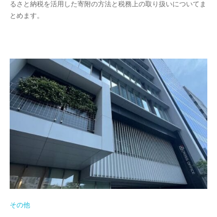
会
るさと納税を活用した寄附の方法と税務上の取り扱いについてま
起
社
とめます。
業
設
・
立
会
支
社
援
設
な
立
ら
お
な
ま
ら
か
せ
く
だ
さ
い
。
その他