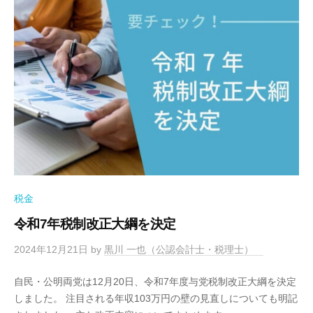
税金
令和7年税制改正大綱を決定
2024年12月21日
by
黒川 一也（公認会計士・税理士）
自民・公明両党は12月20日、令和7年度与党税制改正大綱を決定
しました。 注目される年収103万円の壁の見直しについても明記