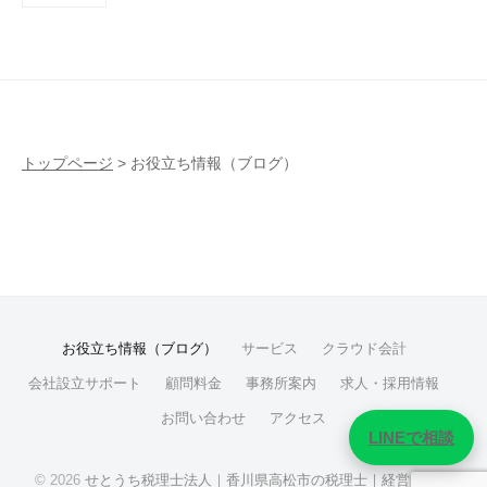
稿
の
ペ
ー
ジ
送
トップページ
>
お役立ち情報（ブログ）
り
お役立ち情報（ブログ）
サービス
クラウド会計
会社設立サポート
顧問料金
事務所案内
求人・採用情報
お問い合わせ
アクセス
LINEで相談
© 2026
せとうち税理士法人｜香川県高松市の税理士｜経営サポー