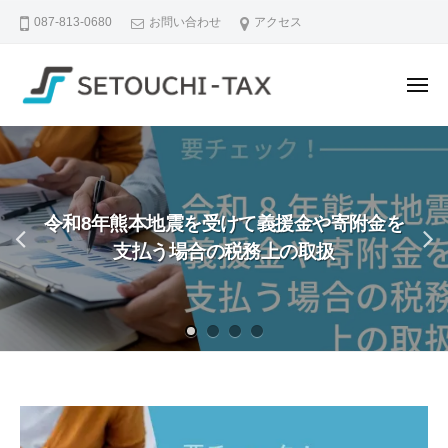
せ
ュ
コ
ー
087-813-0680
お問い合わせ
アクセス
と
ン
う
テ
ち
メ
ン
税
ニ
理
ツ
せ
な
ュ
ー
士
へ
と
ん
法
ス
で
う
人
も
キ
ち
｜
令和8年熊本地震を受けて義援金や寄附金を
相
ッ
税
香
支払う場合の税務上の取扱
談
プ
理
川
で
県
士
き
高
法
る
松
人
、
市
｜
や
の
さ
香
税
し
川
理