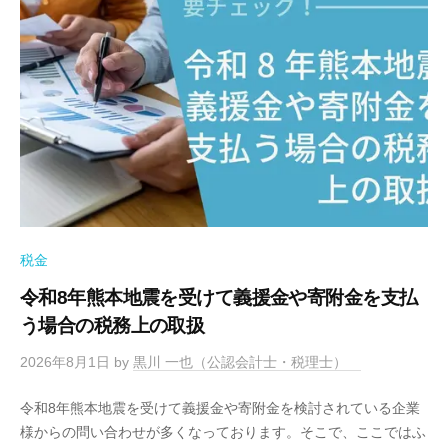
い
士
県
税
｜
高
理
経
松
士
営
市
事
サ
の
務
ポ
税
ー
所
ト
。
理
、
経
士
起
営
｜
業
サ
税金
経
・
ポ
営
令和8年熊本地震を受けて義援金や寄附金を支払
会
ー
サ
社
う場合の税務上の取扱
ト
設
ポ
、
2026年8月1日
by
黒川 一也（公認会計士・税理士）
立
ー
起
な
ト
業
令和8年熊本地震を受けて義援金や寄附金を検討されている企業
ら
・
、
様からの問い合わせが多くなっております。そこで、ここではふ