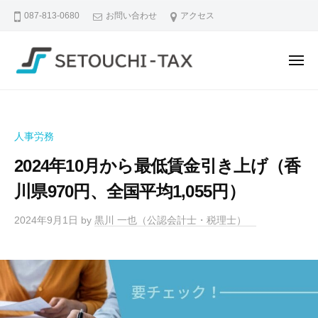
せ
ュ
コ
ー
087-813-0680
お問い合わせ
アクセス
と
ン
う
テ
ち
メ
ン
税
ニ
理
ツ
せ
な
ュ
ー
士
へ
と
ん
法
ス
で
う
人
人事労務
も
キ
ち
｜
相
ッ
2024年10月から最低賃金引き上げ（香
税
香
談
プ
理
川
川県970円、全国平均1,055円）
で
県
士
き
2024年9月1日
by
黒川 一也（公認会計士・税理士）
高
法
る
松
人
、
市
｜
や
の
さ
香
税
し
川
理