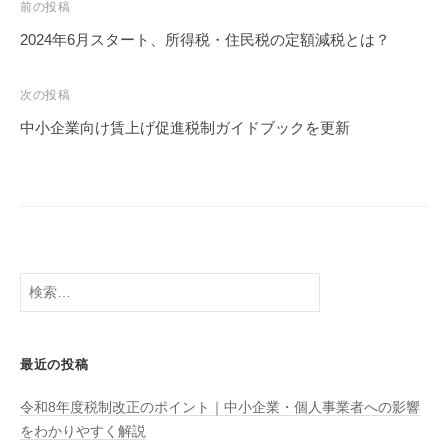
投
前の投稿
稿
2024年6月スタート、所得税・住民税の定額減税とは？
ナ
ビ
次の投稿
ゲ
中小企業向け賃上げ促進税制ガイドブックを更新
ー
シ
ョ
ン
検
索:
最近の投稿
令和8年度税制改正のポイント｜中小企業・個人事業者への影響
をわかりやすく解説