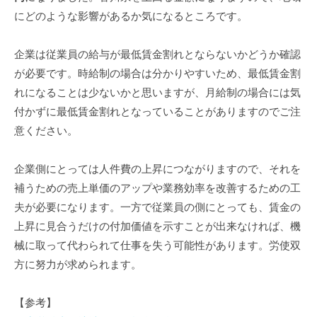
会
起
にどのような影響があるか気になるところです。
社
業
設
・
企業は従業員の給与が最低賃金割れとならないかどうか確認
立
会
が必要です。時給制の場合は分かりやすいため、最低賃金割
支
社
援
れになることは少ないかと思いますが、月給制の場合には気
設
な
付かずに最低賃金割れとなっていることがありますのでご注
立
ら
意ください。
お
な
ま
ら
企業側にとっては人件費の上昇につながりますので、それを
か
補うための売上単価のアップや業務効率を改善するための工
せ
夫が必要になります。一方で従業員の側にとっても、賃金の
く
上昇に見合うだけの付加価値を示すことが出来なければ、機
だ
械に取って代わられて仕事を失う可能性があります。労使双
さ
方に努力が求められます。
い
。
【参考】