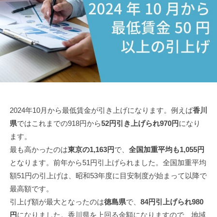
い
士
県
税
｜
高
理
経
松
士
営
市
事
サ
の
務
ポ
税
ー
所
ト
。
理
、
経
士
起
営
2024年10月から最低賃金が引き上げになります。例えば
香川
｜
業
サ
県
ではこれまでの918円から
52円引き上げられ970円
になり
経
・
ポ
ます。
営
会
ー
最も高かったのは
東京の1,163円
で、
全国加重平均も1,055円
サ
社
ト
となります。前年から51円引上げられました。全国加重平均
設
ポ
、
額51円の引上げは、昭和53年度に目安制度が始まって以降で
立
ー
起
最高額です。
な
ト
業
ら
引上げ額が最大となったのは
徳島県
で、
84円引上げられ980
・
、
円
になりました。香川県を上回る金額になりますので、地域