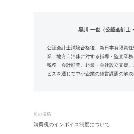
黒川 一也（公認会計
公認会計士試験合格後、新日本有限責任
業、地方自治体に対する指導・監査業務
税務・会計顧問、起業・会社設立支援、
ビスを通じて中小企業の経営課題の解決
投
前の投稿
稿
消費税のインボイス制度について