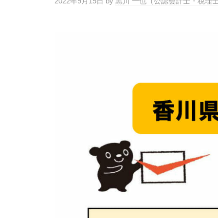
｜
理
2022年9月15日
by
黒川 一也（公認会計士・税
さ
士
香
し
｜
川
い
経
県
税
営
高
理
サ
松
士
ポ
市
ー
事
ト
務
の
、
所
税
起
。
理
業
経
士
・
営
｜
会
サ
社
経
ポ
設
営
ー