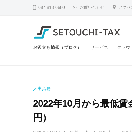
う
コ
087-813-0680
お問い合わせ
アクセ
ち
ン
税
テ
理
ン
士
ツ
法
せ
な
お役立ち情報（ブログ）
サービス
クラウ
へ
人
ん
と
ス
｜
で
う
キ
香
も
ち
川
ッ
相
県
税
プ
談
人事労務
高
理
で
松
2022年10月から最低
士
き
市
法
る
円）
の
人
、
税
や