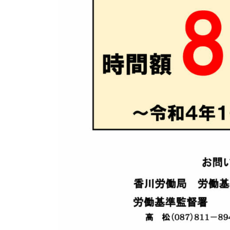
立
ト
サ
な
、
ポ
ら
起
ー
業
ト
・
、
会
起
社
業
設
立
・
支
会
援
社
な
設
ら
立
お
な
ま
ら
か