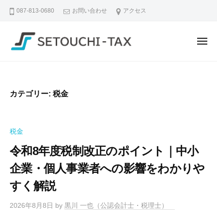
せ
ュ
コ
ー
087-813-0680
お問い合わせ
アクセス
と
ン
う
テ
ち
メ
ン
税
ニ
理
ツ
せ
な
ュ
ー
士
へ
と
ん
法
ス
で
う
人
カテゴリー:
税金
も
キ
ち
｜
相
ッ
税
香
談
プ
理
川
税金
で
県
士
き
令和8年度税制改正のポイント｜中小
高
法
る
松
企業・個人事業者への影響をわかりや
人
、
市
｜
や
すく解説
の
さ
香
税
し
2026年8月8日
by
黒川 一也（公認会計士・税理士）
川
理