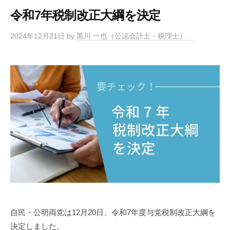
令和7年税制改正大綱を決定
2024年12月21日
by
黒川 一也（公認会計士・税理士）
自民・公明両党は12月20日、令和7年度与党税制改正大綱を
決定しました。