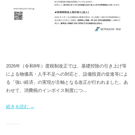
会
起
社
業
設
・
立
会
支
社
援
設
な
立
ら
お
な
2026年（令和8年）度税制改正では、基礎控除の引き上げ等
ま
ら
による物価高・人手不足への対応と、設備投資の促進等によ
か
る「強い経済」の実現が主軸となる改正が行われました。あ
せ
わせて、消費税のインボイス制度につ…
く
だ
続きを読む →
さ
い
。