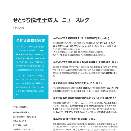
い
士
県
税
｜
高
理
経
松
士
営
市
事
サ
の
務
ポ
税
ー
所
ト
。
理
、
経
士
起
営
｜
業
サ
経
・
ポ
営
会
ー
サ
社
ト
設
ポ
、
立
ー
起
な
ト
業
ら
・
、