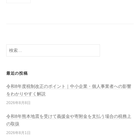
稿
の
ペ
ー
ジ
送
検
り
索:
最近の投稿
令和8年度税制改正のポイント｜中小企業・個人事業者への影響
をわかりやすく解説
2026年8月8日
令和8年熊本地震を受けて義援金や寄附金を支払う場合の税務上
の取扱
2026年8月1日